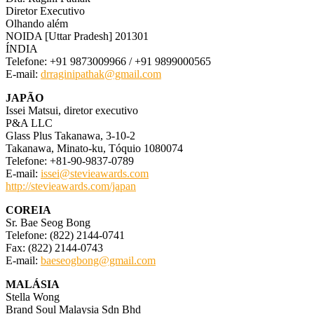
Diretor Executivo
Olhando além
NOIDA [Uttar Pradesh] 201301
ÍNDIA
Telefone: +91 9873009966 / +91 9899000565
E-mail:
drraginipathak@gmail.com
JAPÃO
Issei Matsui, diretor executivo
P&A LLC
Glass Plus Takanawa, 3-10-2
Takanawa, Minato-ku, Tóquio 1080074
Telefone: +81-90-9837-0789
E-mail:
issei@stevieawards.com
http://stevieawards.com/japan
COREIA
Sr. Bae Seog Bong
Telefone: (822) 2144-0741
Fax: (822) 2144-0743
E-mail:
baeseogbong@gmail.com
MALÁSIA
Stella Wong
Brand Soul Malaysia Sdn Bhd