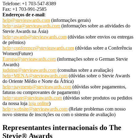
Telefone: +1 703-547-8389
Fax: +1 703-991-2585
Endereços de e-mail
:
help@stevieawards.com
(informações gerais)
help+asia@stevieawards.com
(informações sobre as atividades do
Stevie Awards na Ásia)
help+awards@stevieawards.com
(dúvidas sobre envios ou entregas
de prêmios)
help+conference@stevieawards.com
(dúvidas sobre a Conferência
Women|Future)
Europa
@stevieawards.com
(informações sobre o German Stevie
Awards)
judging@stevieawards.com
(consultas sobre a avaliação)
help+MENA@stevieawards.com
(dúvidas sobre o Stevie Awards
do Oriente Médio e Norte da África)
help+payments@stevieawards.com
(dúvidas sobre pagamentos,
faturas ou comprovantes de pagamento)
help+store@stevieawards.com
(dúvidas sobre produtos ou pedidos
da nossa loja
loja online
)
help+website@stevieawards.com
(Relate problemas com nosso
novo sistema de inscrições ou com o sistema de avaliação)
Representantes
internacionais do The
Stevie® Awards