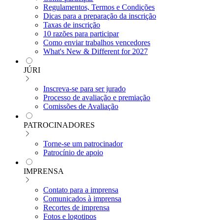
Regulamentos, Termos e Condições
Dicas para a preparação da inscrição
Taxas de inscrição
10 razões para participar
Como enviar trabalhos vencedores
What's New & Different for 2027
JÚRI
Inscreva-se para ser jurado
Processo de avaliação e premiação
Comissões de Avaliação
PATROCINADORES
Torne-se um patrocinador
Patrocínio de apoio
IMPRENSA
Contato para a imprensa
Comunicados à imprensa
Recortes de imprensa
Fotos e logotipos