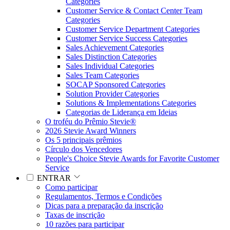
Categories
Customer Service & Contact Center Team
Categories
Customer Service Department Categories
Customer Service Success Categories
Sales Achievement Categories
Sales Distinction Categories
Sales Individual Categories
Sales Team Categories
SOCAP Sponsored Categories
Solution Provider Categories
Solutions & Implementations Categories
Categorias de Liderança em Ideias
O troféu do Prêmio Stevie®
2026 Stevie Award Winners
Os 5 principais prêmios
Círculo dos Vencedores
People's Choice Stevie Awards for Favorite Customer
Service
ENTRAR
Como participar
Regulamentos, Termos e Condições
Dicas para a preparação da inscrição
Taxas de inscrição
10 razões para participar