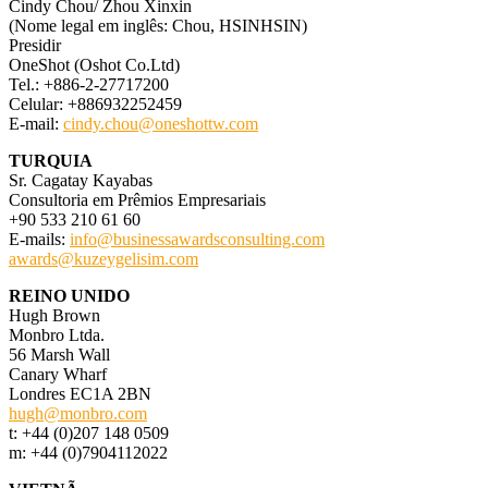
Cindy Chou/ Zhou Xinxin
(Nome legal em inglês: Chou, HSINHSIN)
Presidir
OneShot (Oshot Co.Ltd)
Tel.: +886-2-27717200
Celular: +886932252459
E-mail:
cindy.chou@oneshottw.com
TURQUIA
Sr. Cagatay Kayabas
Consultoria em Prêmios Empresariais
+90 533 210 61 60
E-mails:
info@businessawardsconsulting.com
awards@kuzeygelisim.com
REINO UNIDO
Hugh Brown
Monbro Ltda.
56 Marsh Wall
Canary Wharf
Londres EC1A 2BN
hugh@monbro.com
t: +44 (0)207 148 0509
m: +44 (0)7904112022