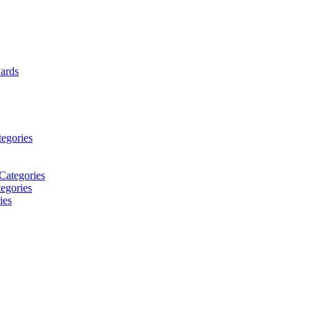
wards
tegories
Categories
egories
ies