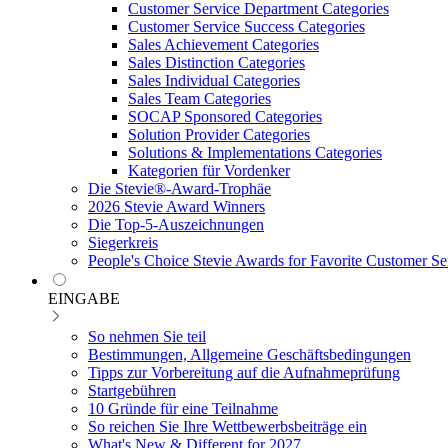
Customer Service Department Categories
Customer Service Success Categories
Sales Achievement Categories
Sales Distinction Categories
Sales Individual Categories
Sales Team Categories
SOCAP Sponsored Categories
Solution Provider Categories
Solutions & Implementations Categories
Kategorien für Vordenker
Die Stevie®-Award-Trophäe
2026 Stevie Award Winners
Die Top-5-Auszeichnungen
Siegerkreis
People's Choice Stevie Awards for Favorite Customer Se
EINGABE
So nehmen Sie teil
Bestimmungen, Allgemeine Geschäftsbedingungen
Tipps zur Vorbereitung auf die Aufnahmeprüfung
Startgebühren
10 Gründe für eine Teilnahme
So reichen Sie Ihre Wettbewerbsbeiträge ein
What's New & Different for 2027