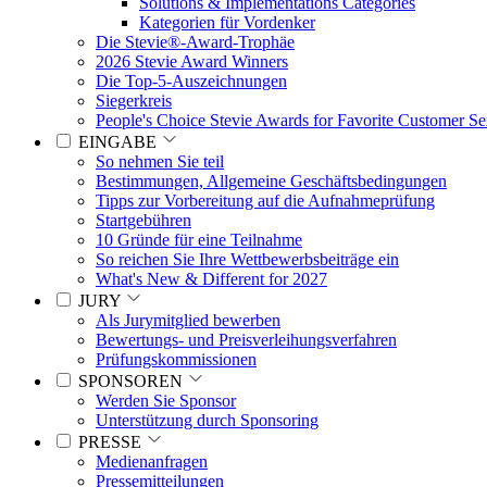
Solutions & Implementations Categories
Kategorien für Vordenker
Die Stevie®-Award-Trophäe
2026 Stevie Award Winners
Die Top-5-Auszeichnungen
Siegerkreis
People's Choice Stevie Awards for Favorite Customer Se
EINGABE
So nehmen Sie teil
Bestimmungen, Allgemeine Geschäftsbedingungen
Tipps zur Vorbereitung auf die Aufnahmeprüfung
Startgebühren
10 Gründe für eine Teilnahme
So reichen Sie Ihre Wettbewerbsbeiträge ein
What's New & Different for 2027
JURY
Als Jurymitglied bewerben
Bewertungs- und Preisverleihungsverfahren
Prüfungskommissionen
SPONSOREN
Werden Sie Sponsor
Unterstützung durch Sponsoring
PRESSE
Medienanfragen
Pressemitteilungen