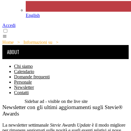
English
Accedi
Home
>
Informazioni su
>
Newsletter
ABOUT
Chi siamo
Calendario
Domande frequenti
Personale
Newsletter
Contatti
Sidebar ad - visible on the live site
Newsletter con gli ultimi aggiornamenti sugli Stevie®
Awards
La newsletter settimanale
Stevie Awards Update
è il modo migliore
per rimanere aggiornati sulle novità e sugli eventi relativi ai nove