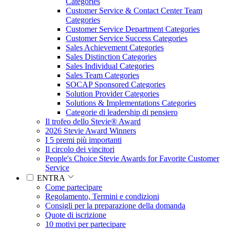
Categories
Customer Service & Contact Center Team
Categories
Customer Service Department Categories
Customer Service Success Categories
Sales Achievement Categories
Sales Distinction Categories
Sales Individual Categories
Sales Team Categories
SOCAP Sponsored Categories
Solution Provider Categories
Solutions & Implementations Categories
Categorie di leadership di pensiero
Il trofeo dello Stevie® Award
2026 Stevie Award Winners
I 5 premi più importanti
Il circolo dei vincitori
People's Choice Stevie Awards for Favorite Customer
Service
ENTRA
Come partecipare
Regolamento, Termini e condizioni
Consigli per la preparazione della domanda
Quote di iscrizione
10 motivi per partecipare