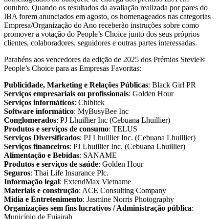
outubro. Quando os resultados da avaliação realizada por pares do
IBA forem anunciados em agosto, os homenageados nas categorias
Empresa/Organização do Ano receberão instruções sobre como
promover a votação do People’s Choice junto dos seus próprios
clientes, colaboradores, seguidores e outras partes interessadas.
Parabéns aos vencedores da edição de 2025 dos Prémios Stevie®
People’s Choice para as Empresas Favoritas:
Publicidade, Marketing e Relações Públicas
: Black Girl PR
Serviços empresariais ou profissionais
: Golden Hour
Serviços informáticos
: Chibitek
Software informático
: MyBusyBee Inc
Conglomerados
: PJ Lhuillier Inc (Cebuana Lhuillier)
Produtos e serviços de consumo
: TELUS
Serviços Diversificados
: PJ Lhuillier Inc. (Cebuana Lhuillier)
Serviços financeiros
: PJ Lhuillier Inc. (Cebuana Lhuillier)
Alimentação e Bebidas
: SANAME
Produtos e serviços de saúde
: Golden Hour
Seguros
: Thai Life Insurance Plc.
Informação legal
: ExtendMax Vietname
Materiais e construção
: ACE Consulting Company
Mídia e Entretenimento
: Jasmine Norris Photography
Organizações sem fins lucrativos / Administração pública
:
Município de Fujairah