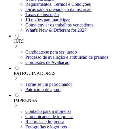
Regulamentos, Termos e Condições
Dicas para a preparação da inscrição
Taxas de inscrição
10 razões para participar
Como enviar os trabalhos vencedores
What's New & Different for 2027
JÚRI
Candidate-se para ser jurado
Processo de avaliação e atribuição de prémios
Comissões de Avaliação
PATROCINADORES
Torne-se um patrocinador
Patrocínio de apoio
IMPRENSA
Contacto para a imprensa
Comunicados de imprensa
Recortes de imprensa
Fotografias e logótipos