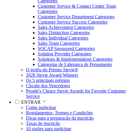
Categories
Customer Service & Contact Center Team
Categories
Customer Service Department Categories
Customer Service Success Categories
Sales Achievement Categories
Sales Distinction Categories
Sales Individual Categories
Sales Team Categories
SOCAP Sponsored Categories
Solution Provider Categories
Solutions & Implementations Categories
Categorias de Liderança de Pensamento
O troféu do Prémio Stevie®
2026 Stevie Award Winners
Os 5 principais prémios
Círculo dos Vencedores
People's Choice Stevie Awards for Favorite Customer
Service
ENTRAR
Como participar
Regulamentos, Termos e Condições
Dicas para a preparação da inscrição
Taxas de inscrição
10 razões para participar