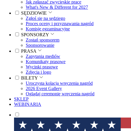
Jak zgłaszać zwycięskie prace
What's New & Different for 2027
SĘDZIOWIE
Zgłoś się na sędziego
Proces oceny i przyznawania nagród
Komisje egzaminacyjne
SPONSORZY
Zostań sponsorem
Sponsorowanie
PRASA
Zapytania mediów
Komunikaty prasowe
Wycinki prasowe
Zdjęcia i logo
BILETY
Uroczysta kolacja wręczenia nagród
2026 Event Gallery
Oglądaj ceremonię wręczenia nagród
SKLEP
WEBINARIA