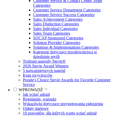
Customer Service & Contact Center Team
Categories
Customer Service Department Categories
Customer Service Success Categories
Sales Achievement Categories
Sales Distinction Categories
Sales Individual Categories
Sales Team Categories
SOCAP Sponsored Categories
Solution Provider Categories
Solutions & Implementations Categories
Kategorie dotyczące przodownictwa w
dziedzinie myśli
Trofeum nagrody Stevie®
2026 Stevie Award Winners
5 najważniejszych nagród
Krąg zwycięzców
People's Choice Stevie Awards for Favorite Customer
Service
WPROWADŹ
Jak wziąć udział
Regulamin, warunki
Wskazówki dotyczące przygotowania zgłoszenia
Opłaty startowe
10 powodów, dla których warto wziąć udział