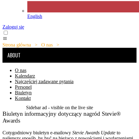
English
Zaloguj się
Strona główna
>
O nas
>
Biuletyn
ABOUT
O nas
Kalendarz
Najczęściej zadawane pytania
Personel
Biuletyn
Kontakt
Sidebar ad - visible on the live site
Biuletyn informacyjny dotyczący nagród Stevie®
Awards
Cotygodniowy biuletyn e-mailowy
Stevie Awards Update
to
najlepszy sposób, by być na bieżąco z nowościami i wydarzeniami