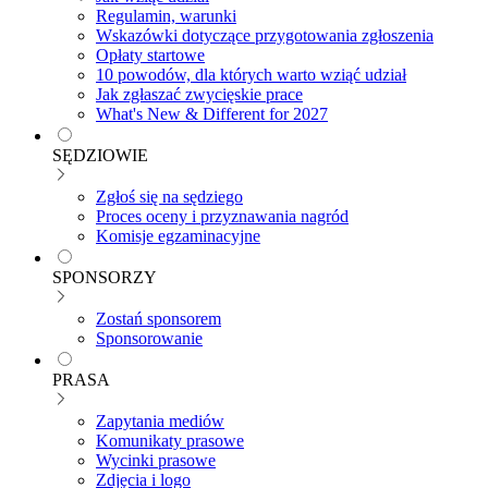
Regulamin, warunki
Wskazówki dotyczące przygotowania zgłoszenia
Opłaty startowe
10 powodów, dla których warto wziąć udział
Jak zgłaszać zwycięskie prace
What's New & Different for 2027
SĘDZIOWIE
Zgłoś się na sędziego
Proces oceny i przyznawania nagród
Komisje egzaminacyjne
SPONSORZY
Zostań sponsorem
Sponsorowanie
PRASA
Zapytania mediów
Komunikaty prasowe
Wycinki prasowe
Zdjęcia i logo