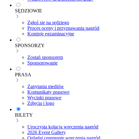
SĘDZIOWIE
Zgłoś się na sędziego
Proces oceny i przyznawania nagród
Komisje egzaminacyjne
SPONSORZY
Zostań sponsorem
Sponsorowanie
PRASA
Zapytania mediów
Komunikaty prasowe
Wycinki prasowe
Zdjęcia i logo
BILETY
Uroczysta kolacja wręczenia nagród
2026 Event Gallery
Oglądaj ceremonię wręczenia nagród