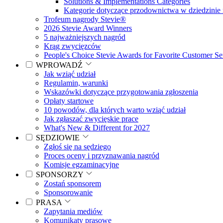
Solutions & Implementations Categories
Kategorie dotyczące przodownictwa w dziedzinie 
Trofeum nagrody Stevie®
2026 Stevie Award Winners
5 najważniejszych nagród
Krąg zwycięzców
People's Choice Stevie Awards for Favorite Customer Se
WPROWADŹ
Jak wziąć udział
Regulamin, warunki
Wskazówki dotyczące przygotowania zgłoszenia
Opłaty startowe
10 powodów, dla których warto wziąć udział
Jak zgłaszać zwycięskie prace
What's New & Different for 2027
SĘDZIOWIE
Zgłoś się na sędziego
Proces oceny i przyznawania nagród
Komisje egzaminacyjne
SPONSORZY
Zostań sponsorem
Sponsorowanie
PRASA
Zapytania mediów
Komunikaty prasowe