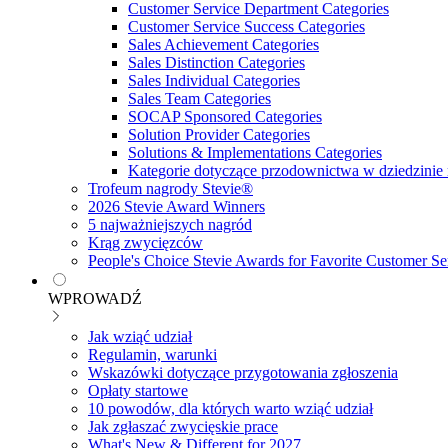
Customer Service Department Categories
Customer Service Success Categories
Sales Achievement Categories
Sales Distinction Categories
Sales Individual Categories
Sales Team Categories
SOCAP Sponsored Categories
Solution Provider Categories
Solutions & Implementations Categories
Kategorie dotyczące przodownictwa w dziedzinie 
Trofeum nagrody Stevie®
2026 Stevie Award Winners
5 najważniejszych nagród
Krąg zwycięzców
People's Choice Stevie Awards for Favorite Customer Se
WPROWADŹ
Jak wziąć udział
Regulamin, warunki
Wskazówki dotyczące przygotowania zgłoszenia
Opłaty startowe
10 powodów, dla których warto wziąć udział
Jak zgłaszać zwycięskie prace
What's New & Different for 2027