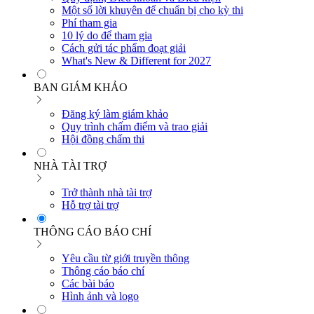
Một số lời khuyên để chuẩn bị cho kỳ thi
Phí tham gia
10 lý do để tham gia
Cách gửi tác phẩm đoạt giải
What's New & Different for 2027
BAN GIÁM KHẢO
Đăng ký làm giám khảo
Quy trình chấm điểm và trao giải
Hội đồng chấm thi
NHÀ TÀI TRỢ
Trở thành nhà tài trợ
Hỗ trợ tài trợ
THÔNG CÁO BÁO CHÍ
Yêu cầu từ giới truyền thông
Thông cáo báo chí
Các bài báo
Hình ảnh và logo