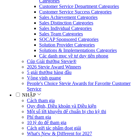
Categories
Customer Service Department Categories
Customer Service Success Categories
Sales Achievement Categories
Sales Distinction Categories
Sales Individual Categories
Sales Team Categories
SOCAP Sponsored Categories
Solution Provider Categories
Solutions & Implementations Categories
Các danh mục về tư duy tiên phong
Cúp Giải thưởng Stevie®
2026 Stevie Award Winners
5 giải thưởng hàng đầu
Vòng vinh quang
People's Choice Stevie Awards for Favorite Customer
Service
NHẬP
Cách tham gia
Quy định, Điều khoản và Điều kiện
Một số lời khuyên để chuẩn bị cho kỳ thi
Phí tham gia
10 lý do để tham gia
Cách gửi tác phẩm đoạt giải
What's New & Different for 2027