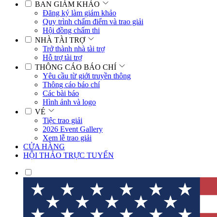
BAN GIÁM KHẢO
Đăng ký làm giám khảo
Quy trình chấm điểm và trao giải
Hội đồng chấm thi
NHÀ TÀI TRỢ
Trở thành nhà tài trợ
Hỗ trợ tài trợ
THÔNG CÁO BÁO CHÍ
Yêu cầu từ giới truyền thông
Thông cáo báo chí
Các bài báo
Hình ảnh và logo
VÉ
Tiệc trao giải
2026 Event Gallery
Xem lễ trao giải
CỬA HÀNG
HỘI THẢO TRỰC TUYẾN