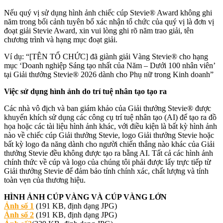
Nếu quý vị sử dụng hình ảnh chiếc cúp Stevie® Award không ghi
năm trong bối cảnh tuyên bố xác nhận tổ chức của quý vị là đơn vị
đoạt giải Stevie Award, xin vui lòng ghi rõ năm trao giải, tên
chương trình và hạng mục đoạt giải.
Ví dụ: “[TÊN TỔ CHỨC] đã giành giải Vàng Stevie® cho hạng
mục ‘Doanh nghiệp Sáng tạo nhất của Năm – Dưới 100 nhân viên’
tại Giải thưởng Stevie® 2026 dành cho Phụ nữ trong Kinh doanh”
Việc sử dụng hình ảnh do trí tuệ nhân tạo tạo ra
Các nhà vô địch và ban giám khảo của Giải thưởng Stevie® được
khuyến khích sử dụng các công cụ trí tuệ nhân tạo (AI) để tạo ra đồ
họa hoặc các tài liệu hình ảnh khác, với điều kiện là bất kỳ hình ảnh
nào về chiếc cúp Giải thưởng Stevie, logo Giải thưởng Stevie hoặc
bất kỳ logo đa năng dành cho người chiến thắng nào khác của Giải
thưởng Stevie đều không được tạo ra bằng AI. Tất cả các hình ảnh
chính thức về cúp và logo của chúng tôi phải được lấy trực tiếp từ
Giải thưởng Stevie để đảm bảo tính chính xác, chất lượng và tính
toàn vẹn của thương hiệu.
HÌNH ẢNH CÚP VÀNG VÀ CÚP VÀNG LỚN
Ảnh số 1
(191 KB, định dạng JPG)
Ảnh số 2
(191 KB, định dạng JPG)