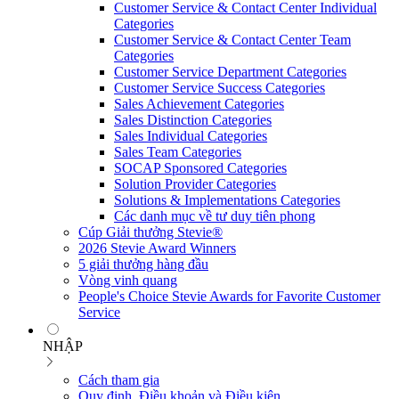
Customer Service & Contact Center Individual
Categories
Customer Service & Contact Center Team
Categories
Customer Service Department Categories
Customer Service Success Categories
Sales Achievement Categories
Sales Distinction Categories
Sales Individual Categories
Sales Team Categories
SOCAP Sponsored Categories
Solution Provider Categories
Solutions & Implementations Categories
Các danh mục về tư duy tiên phong
Cúp Giải thưởng Stevie®
2026 Stevie Award Winners
5 giải thưởng hàng đầu
Vòng vinh quang
People's Choice Stevie Awards for Favorite Customer
Service
NHẬP
Cách tham gia
Quy định, Điều khoản và Điều kiện