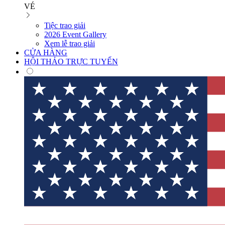
VÉ
Tiệc trao giải
2026 Event Gallery
Xem lễ trao giải
CỬA HÀNG
HỘI THẢO TRỰC TUYẾN