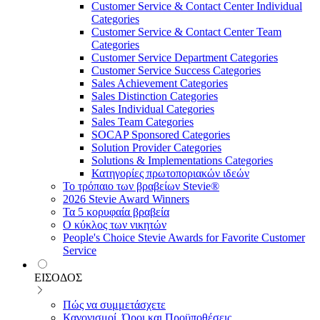
Customer Service & Contact Center Individual
Categories
Customer Service & Contact Center Team
Categories
Customer Service Department Categories
Customer Service Success Categories
Sales Achievement Categories
Sales Distinction Categories
Sales Individual Categories
Sales Team Categories
SOCAP Sponsored Categories
Solution Provider Categories
Solutions & Implementations Categories
Κατηγορίες πρωτοποριακών ιδεών
Το τρόπαιο των βραβείων Stevie®
2026 Stevie Award Winners
Τα 5 κορυφαία βραβεία
Ο κύκλος των νικητών
People's Choice Stevie Awards for Favorite Customer
Service
ΕΙΣΟΔΟΣ
Πώς να συμμετάσχετε
Κανονισμοί, Όροι και Προϋποθέσεις