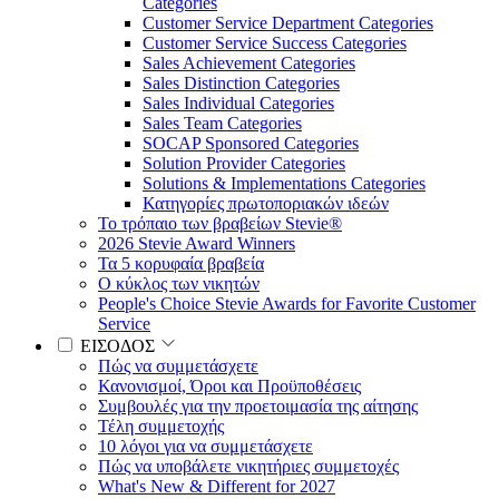
Categories
Customer Service Department Categories
Customer Service Success Categories
Sales Achievement Categories
Sales Distinction Categories
Sales Individual Categories
Sales Team Categories
SOCAP Sponsored Categories
Solution Provider Categories
Solutions & Implementations Categories
Κατηγορίες πρωτοποριακών ιδεών
Το τρόπαιο των βραβείων Stevie®
2026 Stevie Award Winners
Τα 5 κορυφαία βραβεία
Ο κύκλος των νικητών
People's Choice Stevie Awards for Favorite Customer
Service
ΕΙΣΟΔΟΣ
Πώς να συμμετάσχετε
Κανονισμοί, Όροι και Προϋποθέσεις
Συμβουλές για την προετοιμασία της αίτησης
Τέλη συμμετοχής
10 λόγοι για να συμμετάσχετε
Πώς να υποβάλετε νικητήριες συμμετοχές
What's New & Different for 2027