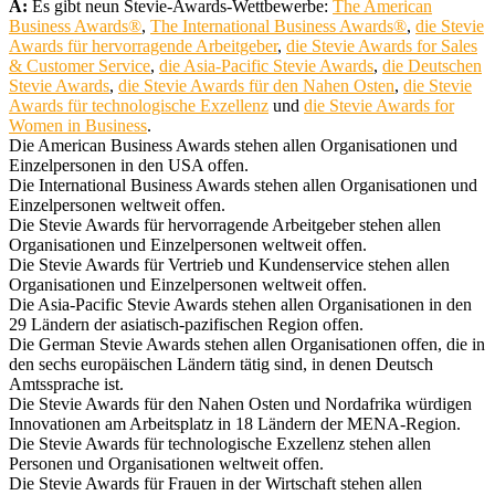
A:
Es gibt neun Stevie-Awards-Wettbewerbe:
The American
Business Awards®
,
The International Business Awards®
,
die Stevie
Awards für hervorragende Arbeitgeber
,
die Stevie Awards for Sales
& Customer Service
,
die Asia-Pacific Stevie Awards
,
die Deutschen
Stevie Awards
,
die Stevie Awards für den Nahen Osten
,
die Stevie
Awards für technologische Exzellenz
und
die Stevie Awards for
Women in Business
.
Die American Business Awards stehen allen Organisationen und
Einzelpersonen in den USA offen.
Die International Business Awards stehen allen Organisationen und
Einzelpersonen weltweit offen.
Die Stevie Awards für hervorragende Arbeitgeber stehen allen
Organisationen und Einzelpersonen weltweit offen.
Die Stevie Awards für Vertrieb und Kundenservice stehen allen
Organisationen und Einzelpersonen weltweit offen.
Die Asia-Pacific Stevie Awards stehen allen Organisationen in den
29 Ländern der asiatisch-pazifischen Region offen.
Die German Stevie Awards stehen allen Organisationen offen, die in
den sechs europäischen Ländern tätig sind, in denen Deutsch
Amtssprache ist.
Die Stevie Awards für den Nahen Osten und Nordafrika würdigen
Innovationen am Arbeitsplatz in 18 Ländern der MENA-Region.
Die Stevie Awards für technologische Exzellenz stehen allen
Personen und Organisationen weltweit offen.
Die Stevie Awards für Frauen in der Wirtschaft stehen allen