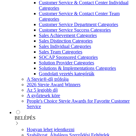
Customer Service & Contact Center Individual
Categories
Customer Service & Contact Center Team
Categories
Customer Service Department Categories
Customer Service Success Categories
Sales Achievement Categories
Sales Distinction Categories
Sales Individual Categories
Sales Team Categories
SOCAP Sponsored Categories
Solution Provider Categories
Solutions & Implementations Categories
Gondolati vezetés kategóriák
A Stevie®-díj trófeája
2026 Stevie Award Winners
Az 5 legjobb díj
A győztesek köre
People's Choice Stevie Awards for Favorite Customer
Service
BELÉPÉS
Hogyan lehet jelentkezni
Szabályzat, Általános Szerződési Feltételek