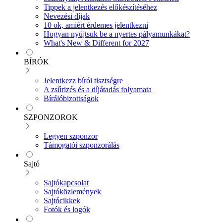
Tippek a jelentkezés előkészítéséhez
Nevezési díjak
10 ok, amiért érdemes jelentkezni
Hogyan nyújtsuk be a nyertes pályamunkákat?
What's New & Different for 2027
BÍRÓK
Jelentkezz bírói tisztségre
A zsűrizés és a díjátadás folyamata
Bírálóbizottságok
SZPONZOROK
Legyen szponzor
Támogatói szponzorálás
Sajtó
Sajtókapcsolat
Sajtóközlemények
Sajtócikkek
Fotók és logók