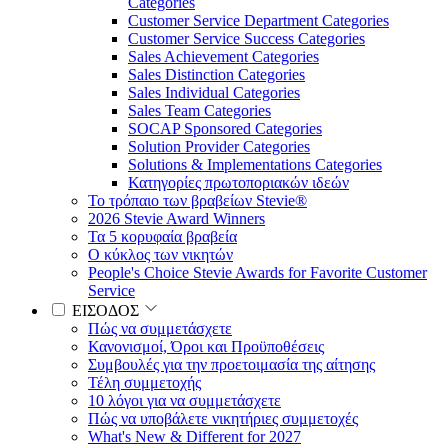
Categories
Customer Service Department Categories
Customer Service Success Categories
Sales Achievement Categories
Sales Distinction Categories
Sales Individual Categories
Sales Team Categories
SOCAP Sponsored Categories
Solution Provider Categories
Solutions & Implementations Categories
Κατηγορίες πρωτοποριακών ιδεών
Το τρόπαιο των βραβείων Stevie®
2026 Stevie Award Winners
Τα 5 κορυφαία βραβεία
Ο κύκλος των νικητών
People's Choice Stevie Awards for Favorite Customer
Service
ΕΙΣΟΔΟΣ
Πώς να συμμετάσχετε
Κανονισμοί, Όροι και Προϋποθέσεις
Συμβουλές για την προετοιμασία της αίτησης
Τέλη συμμετοχής
10 λόγοι για να συμμετάσχετε
Πώς να υποβάλετε νικητήριες συμμετοχές
What's New & Different for 2027