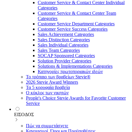
Customer Service & Contact Center Individual
Categories
Customer Service & Contact Center Team
Categories
Customer Service Department Categories
Customer Service Success Categories
Sales Achievement Categories
Sales Distinction Categories
Sales Individual Categories
Sales Team Categories
SOCAP Sponsored Categories
Solution Provider Categories
Solutions & Implementations Categories
Κατηγορίες πρωτοποριακών ιδεών
Το τρόπαιο των βραβείων Stevie®
2026 Stevie Award Winners
Τα 5 κορυφαία βραβεία
Ο κύκλος των νικητών
People's Choice Stevie Awards for Favorite Customer
Service
ΕΙΣΟΔΟΣ
Πώς να συμμετάσχετε
Κανονισμοί, Όροι και Προϋποθέσεις