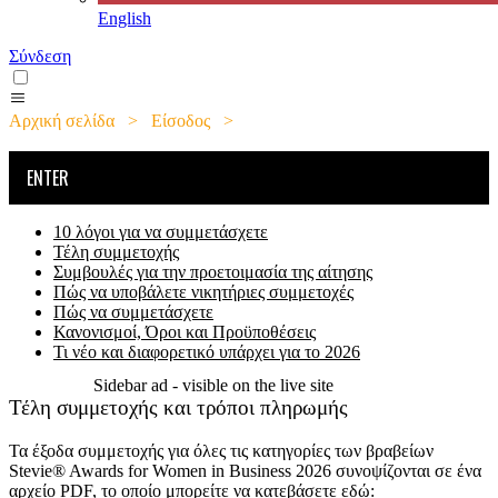
English
Σύνδεση
Αρχική σελίδα
>
Είσοδος
>
Τέλη συμμετοχής και τρόποι
πληρωμής
ENTER
10 λόγοι για να συμμετάσχετε
Τέλη συμμετοχής
Συμβουλές για την προετοιμασία της αίτησης
Πώς να υποβάλετε νικητήριες συμμετοχές
Πώς να συμμετάσχετε
Κανονισμοί, Όροι και Προϋποθέσεις
Τι νέο και διαφορετικό υπάρχει για το 2026
Sidebar ad - visible on the live site
Τέλη συμμετοχής και τρόποι πληρωμής
Τα έξοδα συμμετοχής για όλες τις κατηγορίες των βραβείων
Stevie® Awards for Women in Business 2026 συνοψίζονται σε ένα
αρχείο PDF, το οποίο μπορείτε να κατεβάσετε εδώ: