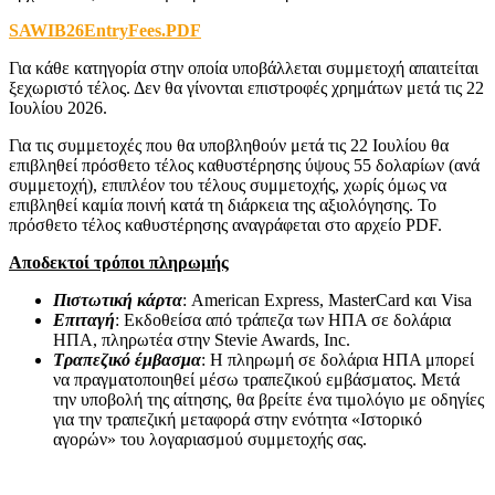
SAWIB26EntryFees.PDF
Για κάθε κατηγορία στην οποία υποβάλλεται συμμετοχή απαιτείται
ξεχωριστό τέλος. Δεν θα γίνονται επιστροφές χρημάτων μετά τις 22
Ιουλίου 2026.
Για τις συμμετοχές που θα υποβληθούν μετά τις 22 Ιουλίου θα
επιβληθεί πρόσθετο τέλος καθυστέρησης ύψους 55 δολαρίων (ανά
συμμετοχή), επιπλέον του τέλους συμμετοχής, χωρίς όμως να
επιβληθεί καμία ποινή κατά τη διάρκεια της αξιολόγησης. Το
πρόσθετο τέλος καθυστέρησης αναγράφεται στο αρχείο PDF.
Αποδεκτοί τρόποι πληρωμής
Πιστωτική κάρτα
: American Express, MasterCard και Visa
Επιταγή
: Εκδοθείσα από τράπεζα των ΗΠΑ σε δολάρια
ΗΠΑ, πληρωτέα στην Stevie Awards, Inc.
Τραπεζικό έμβασμα
: Η πληρωμή σε δολάρια ΗΠΑ μπορεί
να πραγματοποιηθεί μέσω τραπεζικού εμβάσματος. Μετά
την υποβολή της αίτησης, θα βρείτε ένα τιμολόγιο με οδηγίες
για την τραπεζική μεταφορά στην ενότητα «Ιστορικό
αγορών» του λογαριασμού συμμετοχής σας.