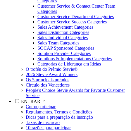
Categories
Customer Service & Contact Center Team
Categories
Customer Service Department Categories
Customer Service Success Categories
Sales Achievement Categories
Sales Distinction Categories
Sales Individual Categories
Sales Team Categories
SOCAP Sponsored Categories
Solution Provider Categories
Solutions & Implementations Categories
Categorias de Liderança em Ideias
O troféu do Prêmio Stevie®
2026 Stevie Award Winners
Os 5 principais prêmios
Círculo dos Vencedores
People's Choice Stevie Awards for Favorite Customer
Service
ENTRAR
Como participar
Regulamentos, Termos e Condições
Dicas para a preparação da inscrição
Taxas de inscrição
10 razões para participar