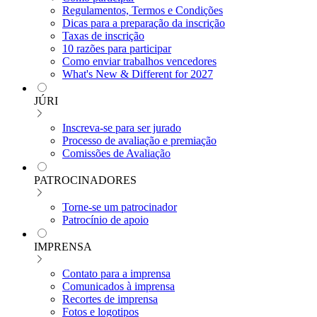
Regulamentos, Termos e Condições
Dicas para a preparação da inscrição
Taxas de inscrição
10 razões para participar
Como enviar trabalhos vencedores
What's New & Different for 2027
JÚRI
Inscreva-se para ser jurado
Processo de avaliação e premiação
Comissões de Avaliação
PATROCINADORES
Torne-se um patrocinador
Patrocínio de apoio
IMPRENSA
Contato para a imprensa
Comunicados à imprensa
Recortes de imprensa
Fotos e logotipos