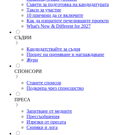
Съвети за подготовка на кандидатурата
Такси за участие
10 причини да се включите
Как да изпратите печелившите проекти
What's New & Different for 2027
СЪДИИ
Кандидатствайте за съдия
Процес на оценяване и награждаване
Жури
СПОНСОРИ
Станете спонсор
Подкрепа чрез спонсорство
ПРЕСА
Запитване от медиите
Прессъобщения
Изрезки от пресата
Снимки и лога