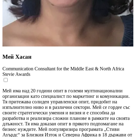
Мей Хасан
Communication Consultant for the Middle East & North Africa
Stevie Awards
Мей има над 20 години опит в големи мултинационални
организации като специалист по маркетинг и комуникации.
Тя притежава солиден управленски опит, придобит на
изпълнително ниво и в различни сектори. Мей се гордее със
своите стратегически умения и визия и е способна да
разработва и реализира сложни планове в рамките на своята
длъжност. Тя има доказан опит в прякото подпомагане на
бизнес нуждите. Мей популяризира програмата „Стиви
Ауърдс“ за Близкия Изток и Северна Африка в 18 държави от