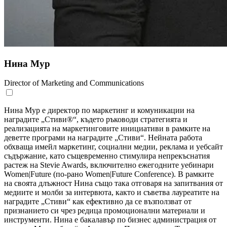
Нина Мур
Director of Marketing and Communications
Нина Мур е директор по маркетинг и комуникации на
наградите „Стиви®“, където ръководи стратегията и
реализацията на маркетинговите инициативи в рамките на
деветте програми на наградите „Стиви“. Нейната работа
обхваща имейл маркетинг, социални медии, реклама и уебсайт
съдържание, като същевременно стимулира непрекъснатия
растеж на Stevie Awards, включително ежегодните уебинари
Women|Future (по-рано Women|Future Conference). В рамките
на своята длъжност Нина също така отговаря на запитвания от
медиите и молби за интервюта, както и съветва лауреатите на
наградите „Стиви“ как ефективно да се възползват от
признанието си чрез редица промоционални материали и
инструменти. Нина е бакалавър по бизнес администрация от