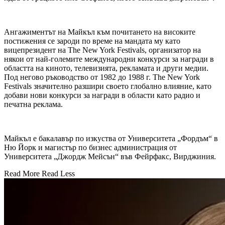
Ангажиментът на Майкъл към почитането на високите
постижения се зароди по време на мандата му като
вицепрезидент на The New York Festivals, организатор на
някои от най-големите международни конкурси за награди в
областта на киното, телевизията, рекламата и други медии.
Под негово ръководство от 1982 до 1988 г. The New York
Festivals значително разшири своето глобално влияние, като
добави нови конкурси за награди в области като радио и
печатна реклама.
Майкъл е бакалавър по изкуства от Университета „Фордъм“ в
Ню Йорк и магистър по бизнес администрация от
Университета „Джордж Мейсън“ във Фейрфакс, Вирджиния.
Read More
Read Less