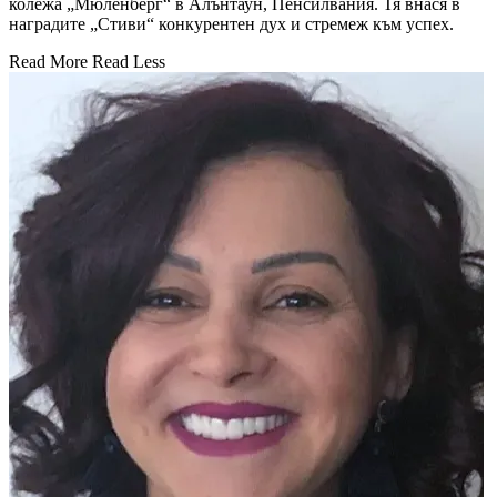
колежа „Мюленберг“ в Алънтаун, Пенсилвания. Тя внася в
наградите „Стиви“ конкурентен дух и стремеж към успех.
Read More
Read Less