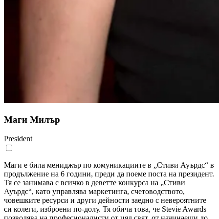
Маги Милър
President
Маги е била мениджър по комуникациите в „Стиви Ауърдс“ в
продължение на 6 години, преди да поеме поста на президент.
Тя се занимава с всичко в деветте конкурса на „Стиви
Ауърдс“, като управлява маркетинга, счетоводството,
човешките ресурси и други дейности заедно с невероятните
си колеги, изброени по-долу. Тя обича това, че Stevie Awards
позволява на професионалисти от цял свят, от начинаещи до