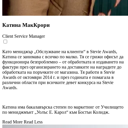
Катина МакКрори
Client Service Manager
Като мениджър „Обслужване на клиенти“ в Stevie Awards,
Катина се занимава с всичко по малко. Тя се грижи офисът да
функционира безпроблемно – от обработката и издаването на
фактури през организирането на доставките на наградите до
обработката на поръчките от магазина. Тя работи в Stevie
Awards от октомври 2014 г. и през годината е помагала в
различни области при всичките девет конкурса на Stevie
Awards.
Катина има бакалавърска степен по маркетинг от Училището
по мениджмънт „Уолъс Е. Карол“ към Бостън Колидж.
Read More
Read Less