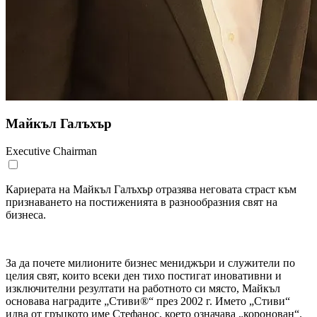
Майкъл Галъхър
Executive Chairman
Кариерата на Майкъл Галъхър отразява неговата страст към
признаването на постиженията в разнообразния свят на
бизнеса.
За да почете милионите бизнес мениджъри и служители по
целия свят, които всеки ден тихо постигат иновативни и
изключителни резултати на работното си място, Майкъл
основава наградите „Стиви®“ през 2002 г. Името „Стиви“
идва от гръцкото име Стефанос, което означава „коронован“.