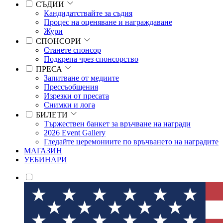
СЪДИИ
Кандидатствайте за съдия
Процес на оценяване и награждаване
Жури
СПОНСОРИ
Станете спонсор
Подкрепа чрез спонсорство
ПРЕСА
Запитване от медиите
Прессъобщения
Изрезки от пресата
Снимки и лога
БИЛЕТИ
Тържествен банкет за връчване на награди
2026 Event Gallery
Гледайте церемониите по връчването на наградите
МАГАЗИН
УЕБИНАРИ