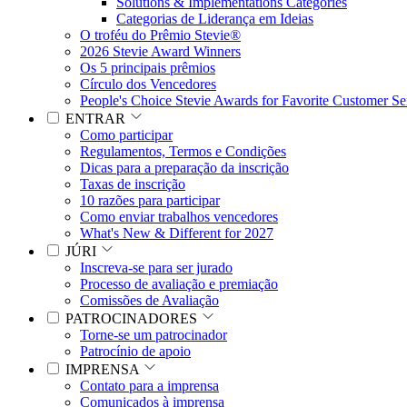
Solutions & Implementations Categories
Categorias de Liderança em Ideias
O troféu do Prêmio Stevie®
2026 Stevie Award Winners
Os 5 principais prêmios
Círculo dos Vencedores
People's Choice Stevie Awards for Favorite Customer Se
ENTRAR
Como participar
Regulamentos, Termos e Condições
Dicas para a preparação da inscrição
Taxas de inscrição
10 razões para participar
Como enviar trabalhos vencedores
What's New & Different for 2027
JÚRI
Inscreva-se para ser jurado
Processo de avaliação e premiação
Comissões de Avaliação
PATROCINADORES
Torne-se um patrocinador
Patrocínio de apoio
IMPRENSA
Contato para a imprensa
Comunicados à imprensa