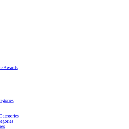
vie Awards
tegories
Categories
egories
ies