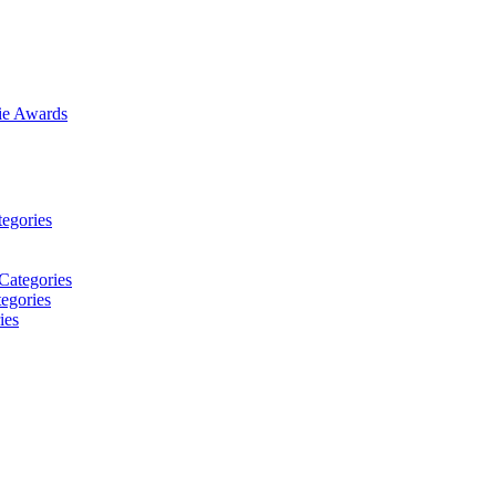
vie Awards
tegories
Categories
egories
ies