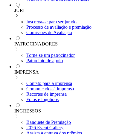
JÚRI
Inscreva-se para ser jurado
Processo de avaliação e premiação
Comissões de Avaliação
PATROCINADORES
Torne-se um patrocinador
Patrocínio de apoio
IMPRENSA
Contato para a imprensa
Comunicados à imprensa
Recortes de imprensa
Fotos e logotipos
INGRESSOS
Banquete de Premiação
2026 Event Gallery
Assista à entrega dos prêmios