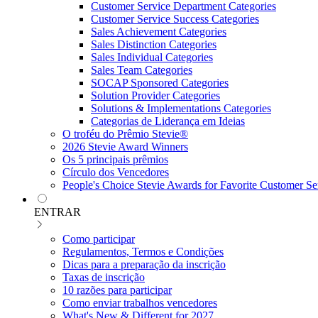
Customer Service Department Categories
Customer Service Success Categories
Sales Achievement Categories
Sales Distinction Categories
Sales Individual Categories
Sales Team Categories
SOCAP Sponsored Categories
Solution Provider Categories
Solutions & Implementations Categories
Categorias de Liderança em Ideias
O troféu do Prêmio Stevie®
2026 Stevie Award Winners
Os 5 principais prêmios
Círculo dos Vencedores
People's Choice Stevie Awards for Favorite Customer Se
ENTRAR
Como participar
Regulamentos, Termos e Condições
Dicas para a preparação da inscrição
Taxas de inscrição
10 razões para participar
Como enviar trabalhos vencedores
What's New & Different for 2027