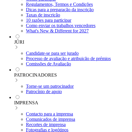
Regulamentos, Termos e Condições
Dicas para a preparação da inscrição
Taxas de inscrição
10 razões para participar
Como enviar os trabalhos vencedores
What's New & Different for 2027
JÚRI
Candidate-se para ser jurado
Processo de avaliação e atribuição de prémios
Comissões de Avaliação
PATROCINADORES
Torne-se um patrocinador
Patrocínio de apoio
IMPRENSA
Contacto para a imprensa
Comunicados de imprensa
Recortes de imprensa
Fotografias e logótipos