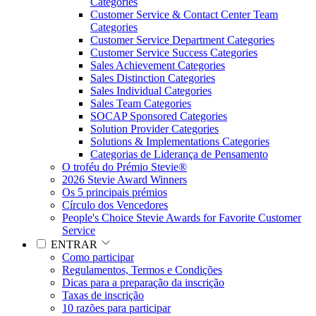
Categories
Customer Service & Contact Center Team
Categories
Customer Service Department Categories
Customer Service Success Categories
Sales Achievement Categories
Sales Distinction Categories
Sales Individual Categories
Sales Team Categories
SOCAP Sponsored Categories
Solution Provider Categories
Solutions & Implementations Categories
Categorias de Liderança de Pensamento
O troféu do Prémio Stevie®
2026 Stevie Award Winners
Os 5 principais prémios
Círculo dos Vencedores
People's Choice Stevie Awards for Favorite Customer
Service
ENTRAR
Como participar
Regulamentos, Termos e Condições
Dicas para a preparação da inscrição
Taxas de inscrição
10 razões para participar