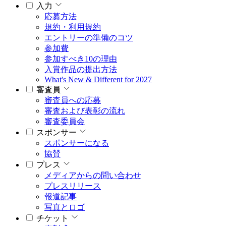
入力
応募方法
規約・利用規約
エントリーの準備のコツ
参加費
参加すべき10の理由
入賞作品の提出方法
What's New & Different for 2027
審査員
審査員への応募
審査および表彰の流れ
審査委員会
スポンサー
スポンサーになる
協賛
プレス
メディアからの問い合わせ
プレスリリース
報道記事
写真とロゴ
チケット