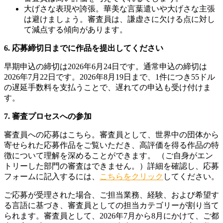
大げさな表現や誇張。華美な言葉遣いや大げさな主張
は避けましょう。審査員は、謙虚さに欠ける点に対し
て減点する傾向があります。
6. 応募締切日までに作品を提出してください
早期申込の締切は2026年6月24日です。通常申込の締切は
2026年7月22日です。2026年8月19日まで、1件につき55ドル
の遅延手数料を支払うことで、遅れての申込も受け付けま
す。
7. 審査プロセスへの参加
審査員への応募はこちら。審査員として、世界中の団体から
寄せられた応募作品をご覧いただき、高評価を得る作品の特
徴について理解を深めることができます。 （ご自身がエン
トリーした部門の審査はできません。）詳細を確認し、応募
フォームに記入するには、
こちらをクリック
してください。
ご応募が受理された場合、ご担当業務、経験、および希望す
る言語に基づき、審査員としての担当カテゴリーが割り当て
られます。審査員として、2026年7月から8月にかけて、ご都