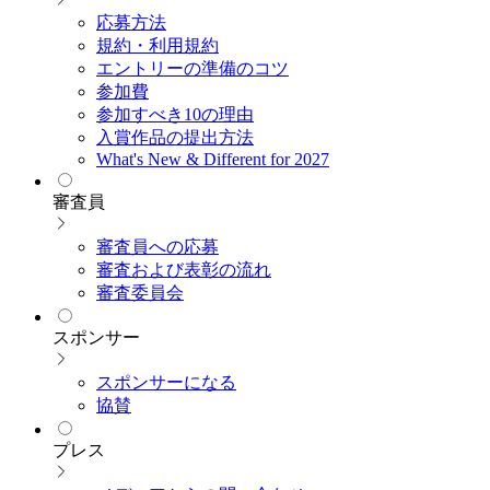
応募方法
規約・利用規約
エントリーの準備のコツ
参加費
参加すべき10の理由
入賞作品の提出方法
What's New & Different for 2027
審査員
審査員への応募
審査および表彰の流れ
審査委員会
スポンサー
スポンサーになる
協賛
プレス