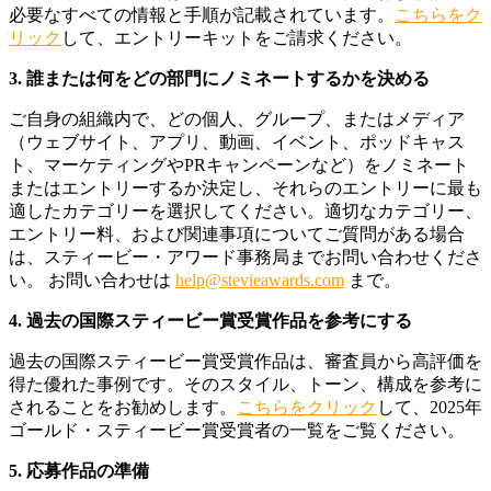
必要なすべての情報と手順が記載されています。
こちらをク
リック
して、エントリーキットをご請求ください。
3. 誰または何をどの部門にノミネートするかを決める
ご自身の組織内で、どの個人、グループ、またはメディア
（ウェブサイト、アプリ、動画、イベント、ポッドキャス
ト、マーケティングやPRキャンペーンなど）をノミネート
またはエントリーするか決定し、それらのエントリーに最も
適したカテゴリーを選択してください。適切なカテゴリー、
エントリー料、および関連事項についてご質問がある場合
は、スティービー・アワード事務局までお問い合わせくださ
い。 お問い合わせは
help@stevieawards.com
まで。
4. 過去の国際スティービー賞受賞作品を参考にする
過去の国際スティービー賞受賞作品は、審査員から高評価を
得た優れた事例です。そのスタイル、トーン、構成を参考に
されることをお勧めします。
こちらをクリック
して、2025年
ゴールド・スティービー賞受賞者の一覧をご覧ください。
5. 応募作品の準備