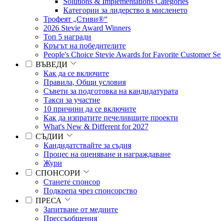
Solutions & Implementations Categories
Категории за лидерство в мисленето
Трофеят „Стиви®“
2026 Stevie Award Winners
Топ 5 награди
Кръгът на победителите
People's Choice Stevie Awards for Favorite Customer Se
ВЪВЕДИ
Как да се включите
Правила, Общи условия
Съвети за подготовка на кандидатурата
Такси за участие
10 причини да се включите
Как да изпратите печелившите проекти
What's New & Different for 2027
СЪДИИ
Кандидатствайте за съдия
Процес на оценяване и награждаване
Жури
СПОНСОРИ
Станете спонсор
Подкрепа чрез спонсорство
ПРЕСА
Запитване от медиите
Прессъобщения