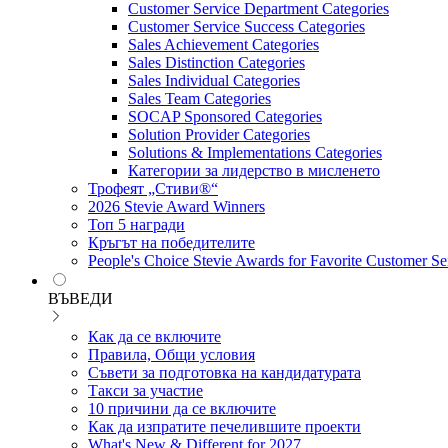
Customer Service Department Categories
Customer Service Success Categories
Sales Achievement Categories
Sales Distinction Categories
Sales Individual Categories
Sales Team Categories
SOCAP Sponsored Categories
Solution Provider Categories
Solutions & Implementations Categories
Категории за лидерство в мисленето
Трофеят „Стиви®“
2026 Stevie Award Winners
Топ 5 награди
Кръгът на победителите
People's Choice Stevie Awards for Favorite Customer Se
ВЪВЕДИ
Как да се включите
Правила, Общи условия
Съвети за подготовка на кандидатурата
Такси за участие
10 причини да се включите
Как да изпратите печелившите проекти
What's New & Different for 2027