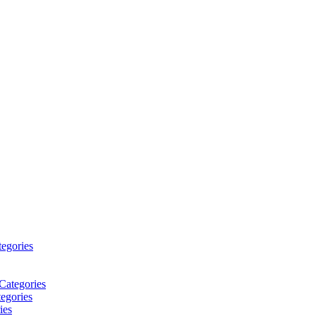
tegories
Categories
egories
ies