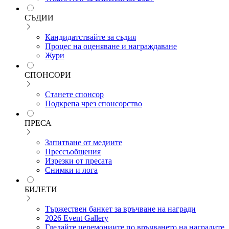
СЪДИИ
Кандидатствайте за съдия
Процес на оценяване и награждаване
Жури
СПОНСОРИ
Станете спонсор
Подкрепа чрез спонсорство
ПРЕСА
Запитване от медиите
Прессъобщения
Изрезки от пресата
Снимки и лога
БИЛЕТИ
Тържествен банкет за връчване на награди
2026 Event Gallery
Гледайте церемониите по връчването на наградите