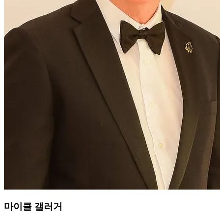
마이클 갤러거