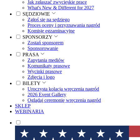
Jak zgłaszać zwycięskie prace
What's New & Different for 2027
SĘDZIOWIE
Zgłoś się na sędziego
Proces oceny i przyznawania nagród
Komisje egzaminacyjne
SPONSORZY
Zostań sponsorem
Sponsorowanie
PRASA
Zapytania mediów
Komunikaty prasowe
Wycinki prasowe
Zdjęcia i logo
BILETY
Uroczysta kolacja wręczenia nagród
2026 Event Gallery
Oglądaj ceremonię wręczenia nagród
SKLEP
WEBINARIA