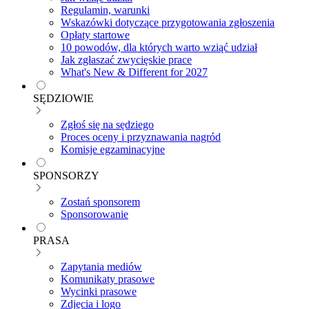
Regulamin, warunki
Wskazówki dotyczące przygotowania zgłoszenia
Opłaty startowe
10 powodów, dla których warto wziąć udział
Jak zgłaszać zwycięskie prace
What's New & Different for 2027
SĘDZIOWIE
Zgłoś się na sędziego
Proces oceny i przyznawania nagród
Komisje egzaminacyjne
SPONSORZY
Zostań sponsorem
Sponsorowanie
PRASA
Zapytania mediów
Komunikaty prasowe
Wycinki prasowe
Zdjęcia i logo