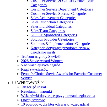
Customer Service & Contact Center Team
Categories
Customer Service Department Categories
Customer Service Success Categories
Sales Achievement Categories
Sales Distinction Categories
Sales Individual Categories
Sales Team Categories
SOCAP Sponsored Categories
Solution Provider Categories
Solutions & Implementations Categories
Kategorie dotyczące przodownictwa w
dziedzinie myśli
Trofeum nagrody Stevie®
2026 Stevie Award Winners
5 najważniejszych nagród
Krąg zwycięzców
People's Choice Stevie Awards for Favorite Customer
Service
WPROWADŹ
Jak wziąć udział
Regulamin, warunki
Wskazówki dotyczące przygotowania zgłoszenia
Opłaty startowe
10 powodów, dla których warto wziąć udział