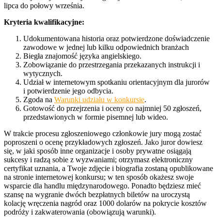
lipca do połowy września.
Kryteria kwalifikacyjne:
Udokumentowana historia oraz potwierdzone doświadczenie
zawodowe w jednej lub kilku odpowiednich branżach
Biegła znajomość języka angielskiego.
Zobowiązanie do przestrzegania przekazanych instrukcji i
wytycznych.
Udział w internetowym spotkaniu orientacyjnym dla jurorów
i potwierdzenie jego odbycia.
Zgoda na
Warunki udziału w konkursie
.
Gotowość do przejrzenia i oceny co najmniej 50 zgłoszeń,
przedstawionych w formie pisemnej lub wideo.
W trakcie procesu zgłoszeniowego członkowie jury mogą zostać
poproszeni o ocenę przykładowych zgłoszeń. Jako juror dowiesz
się, w jaki sposób inne organizacje i osoby prywatne osiągają
sukcesy i radzą sobie z wyzwaniami; otrzymasz elektroniczny
certyfikat uznania, a Twoje zdjęcie i biografia zostaną opublikowane
na stronie internetowej konkursu; w ten sposób okażesz swoje
wsparcie dla handlu międzynarodowego. Ponadto będziesz mieć
szansę na wygranie dwóch bezpłatnych biletów na uroczystą
kolację wręczenia nagród oraz 1000 dolarów na pokrycie kosztów
podróży i zakwaterowania (obowiązują warunki).