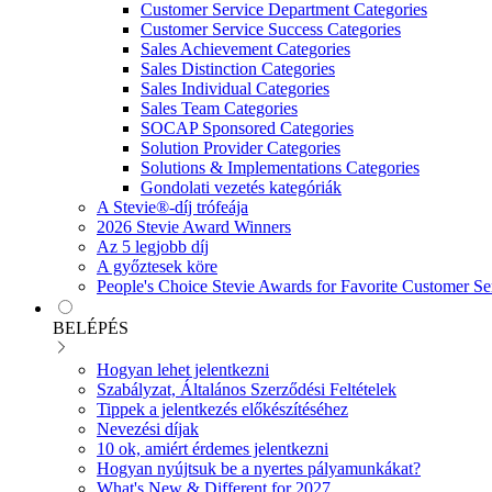
Customer Service Department Categories
Customer Service Success Categories
Sales Achievement Categories
Sales Distinction Categories
Sales Individual Categories
Sales Team Categories
SOCAP Sponsored Categories
Solution Provider Categories
Solutions & Implementations Categories
Gondolati vezetés kategóriák
A Stevie®-díj trófeája
2026 Stevie Award Winners
Az 5 legjobb díj
A győztesek köre
People's Choice Stevie Awards for Favorite Customer Se
BELÉPÉS
Hogyan lehet jelentkezni
Szabályzat, Általános Szerződési Feltételek
Tippek a jelentkezés előkészítéséhez
Nevezési díjak
10 ok, amiért érdemes jelentkezni
Hogyan nyújtsuk be a nyertes pályamunkákat?
What's New & Different for 2027