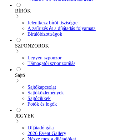
BÍRÓK
Jelentkezz bírói tisztségre
A zsűrizés és a díjátadás folyamata
Bírálóbizottságok
SZPONZOROK
Legyen szponzor
Támogatói szponzorálás
Sajtó
Sajtókapcsolat
Sajtóközlemények
Sajtócikkek
Fotók és logók
JEGYEK
Díjátadó gála
2026 Event Gallery
Nézze meg a díjátadókat