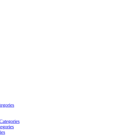
tegories
Categories
egories
ies