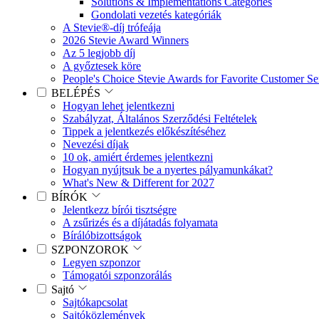
Solutions & Implementations Categories
Gondolati vezetés kategóriák
A Stevie®-díj trófeája
2026 Stevie Award Winners
Az 5 legjobb díj
A győztesek köre
People's Choice Stevie Awards for Favorite Customer Se
BELÉPÉS
Hogyan lehet jelentkezni
Szabályzat, Általános Szerződési Feltételek
Tippek a jelentkezés előkészítéséhez
Nevezési díjak
10 ok, amiért érdemes jelentkezni
Hogyan nyújtsuk be a nyertes pályamunkákat?
What's New & Different for 2027
BÍRÓK
Jelentkezz bírói tisztségre
A zsűrizés és a díjátadás folyamata
Bírálóbizottságok
SZPONZOROK
Legyen szponzor
Támogatói szponzorálás
Sajtó
Sajtókapcsolat
Sajtóközlemények