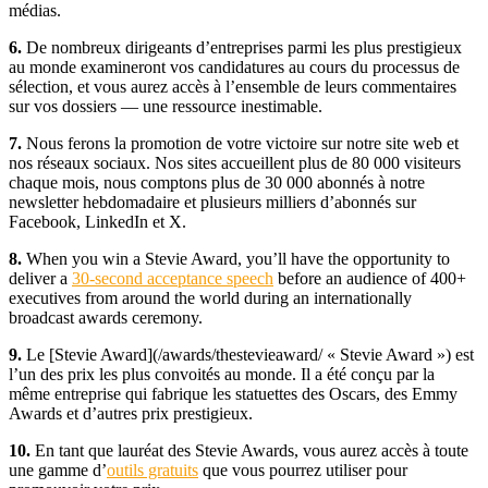
médias.
6.
De nombreux dirigeants d’entreprises parmi les plus prestigieux
au monde examineront vos candidatures au cours du processus de
sélection, et vous aurez accès à l’ensemble de leurs commentaires
sur vos dossiers — une ressource inestimable.
7.
Nous ferons la promotion de votre victoire sur notre site web et
nos réseaux sociaux. Nos sites accueillent plus de 80 000 visiteurs
chaque mois, nous comptons plus de 30 000 abonnés à notre
newsletter hebdomadaire et plusieurs milliers d’abonnés sur
Facebook, LinkedIn et X.
8.
When you win a Stevie Award, you’ll have the opportunity to
deliver a
30-second acceptance speech
before an audience of 400+
executives from around the world during an internationally
broadcast awards ceremony.
9.
Le [Stevie Award](/awards/thestevieaward/ « Stevie Award ») est
l’un des prix les plus convoités au monde. Il a été conçu par la
même entreprise qui fabrique les statuettes des Oscars, des Emmy
Awards et d’autres prix prestigieux.
10.
En tant que lauréat des Stevie Awards, vous aurez accès à toute
une gamme d’
outils gratuits
que vous pourrez utiliser pour