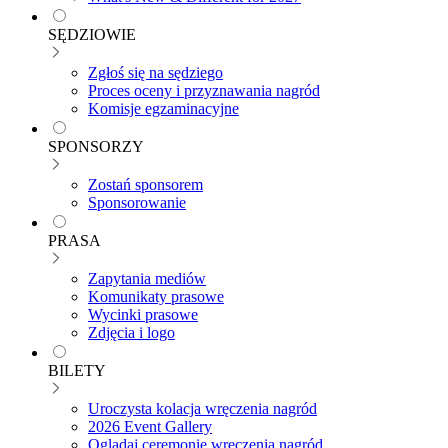
SĘDZIOWIE
Zgłoś się na sędziego
Proces oceny i przyznawania nagród
Komisje egzaminacyjne
SPONSORZY
Zostań sponsorem
Sponsorowanie
PRASA
Zapytania mediów
Komunikaty prasowe
Wycinki prasowe
Zdjęcia i logo
BILETY
Uroczysta kolacja wręczenia nagród
2026 Event Gallery
Oglądaj ceremonię wręczenia nagród