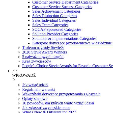
Customer Service Department Categories
Customer Service Success Categories
Sales Achievement Categories
Sales Distinction Categories
Sales Individual Categories
Sales Team Categories
SOCAP Sponsored Categories
Solution Provider Categories
Solutions & Implementations Categories
Kategorie dotyczące przodownictwa w dziedzinie 
Trofeum nagrody Stevie®
2026 Stevie Award Winners
5 najważniejszych nagród
Krąg zwycięzców
People's Choice Stevie Awards for Favorite Customer Se
WPROWADŹ
Jak wziąć udział
Regulamin, warunki
Wskazówki dotyczące przygotowania zgłoszenia
Opłaty startowe
10 powodów, dla których warto wziąć udział
Jak zgłaszać zwycięskie prace
What's New & Different for 2027