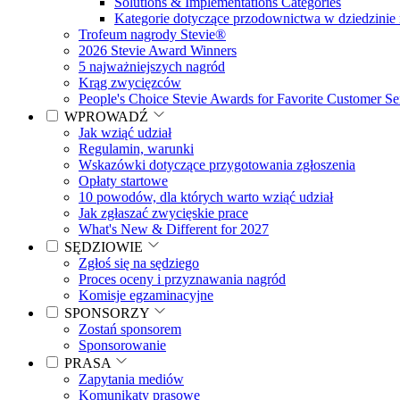
Solutions & Implementations Categories
Kategorie dotyczące przodownictwa w dziedzinie 
Trofeum nagrody Stevie®
2026 Stevie Award Winners
5 najważniejszych nagród
Krąg zwycięzców
People's Choice Stevie Awards for Favorite Customer Se
WPROWADŹ
Jak wziąć udział
Regulamin, warunki
Wskazówki dotyczące przygotowania zgłoszenia
Opłaty startowe
10 powodów, dla których warto wziąć udział
Jak zgłaszać zwycięskie prace
What's New & Different for 2027
SĘDZIOWIE
Zgłoś się na sędziego
Proces oceny i przyznawania nagród
Komisje egzaminacyjne
SPONSORZY
Zostań sponsorem
Sponsorowanie
PRASA
Zapytania mediów
Komunikaty prasowe